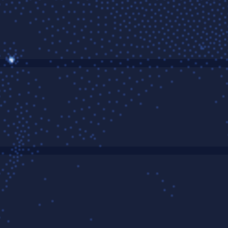
训比赛现状：密集程度高但质量不足
2026-07-09 04:04
0 次阅读
首页
/
体育报道
我国足球发展中扮演着越来越重要的角色。崔鹏作为一位资深教
分析。他指出，虽然目前青少年比赛的密集程度显著提高，但整
练效果。本文将从四个方面详细探讨这一问题，包括比赛安排的