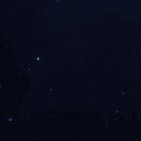
蓉城中超领跑势不可挡10轮
快船自与
后积分领
战绩8
2026-06-27
推荐
2026-05
推荐网站