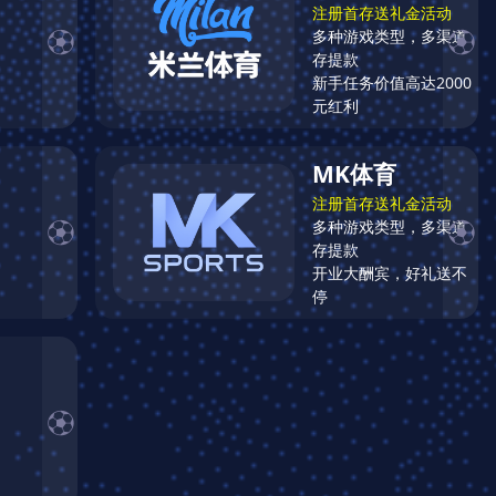
影响训练效果
练，对当前国内青训比
体质量却未能同步提
密集性、参赛队伍的质