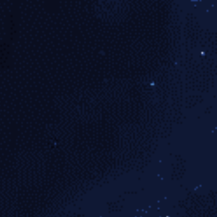
法，而是依赖个人经
误区。
同时，由于对教练培
教练的人士，也因为
行，通过提供更为全
最终，要想实现全方
立良好的交流平台，
4、对球员
以上提到的问题最终
断调整自己，以适应
以形成独特风格或具
此外，对于心理素质