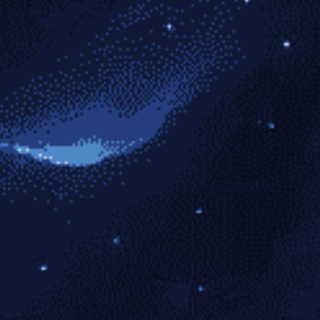
打击，自信心受到严
孩子们健康成长，各
敢追梦。
综上所述，在面对密
各个环节之间如何协
发展目标。
总结：
崔鹏提到“国内青训比
过于频繁且结构松散
展过程中不得不认真
科学合理的发展框架
未来，我们期待通过