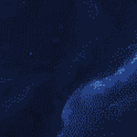
验和主观判断进行教学。这种状况显然不利于系统化培养人才，
训机制的不完善，一些新晋教练缺少必要的理论学习和实践指导
缺乏有效途径获取相关知识而感到迷茫。因此，加强对基层教练
面且专业的发展路径，可以帮助他们更好地服务于青少年足球事
位提升，就必须重视教练群体的发展。有针对性的培训课程、丰
都可以促进教育者自身水平提高，从而进一步推动整个青训工作
个人发展的影响
都会反映到每一个年轻球员身上。他们需要在复杂多变且高度竞
外界变化。但若没有坚实基础与清晰方向，即使是在高强度、高
备长远发展的潜力。而这正是当前国内青年体育人才所普遍面临
与心态调整方面也是不可忽视的问题。在众多赛事中，有些孩子